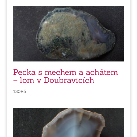
Pecka s mechem a achátem
– lom v Doubravicích
130
Kč