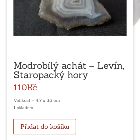
Modrobílý achát – Levín,
Staropacký hory
110
Kč
Velikost – 4,7 x 3,3 cm
1 skladem
Modrobílý
Přidat do košíku
achát
-