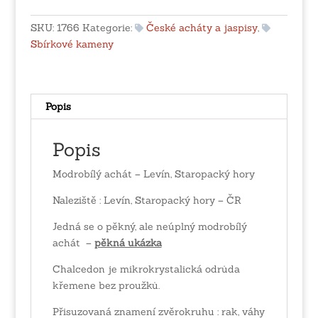
Levín,
Staropacký
SKU:
1766
Kategorie:
České acháty a jaspisy
,
hory
Sbírkové kameny
množství
Popis
Popis
Modrobílý achát – Levín, Staropacký hory
Naleziště : Levín, Staropacký hory – ČR
Jedná se o pěkný, ale neúplný modrobílý
achát –
p
ěkná ukázka
Chalcedon je mikrokrystalická odrůda
křemene bez proužků.
Přisuzovaná znamení zvěrokruhu : rak, váhy