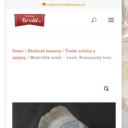
robert.krotil@seznam.cz
Domů
/
Sbírkové kameny
/
České acháty a
jaspisy
/ Modrobílý achát – Levín, Staropacký hory