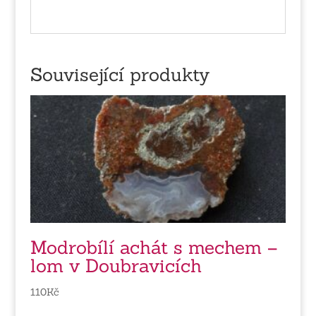
Související produkty
Modrobílí achát s mechem –
lom v Doubravicích
110
Kč