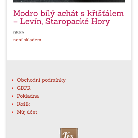
Modro bílý achát s křišťálem
– Levín, Staropacké Hory
95
Kč
není skladem
Obchodní podmínky
GDPR
Pokladna
Košík
Můj účet