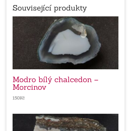
Související produkty
Modro bílý chalcedon –
Morcinov
150
Kč