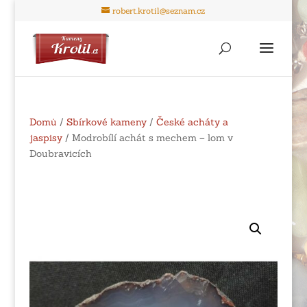
robert.krotil@seznam.cz
Domů
/
Sbírkové kameny
/
České acháty a
jaspisy
/ Modrobílí achát s mechem – lom v
Doubravicích