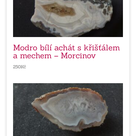
Modro bílí achát s křišťálem
a mechem – Morcinov
250
Kč