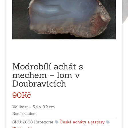
Modrobílí achát s
mechem – lom v
Doubravicích
90
Kč
Velikost – 5,4 x 3,2 cm
Není skladem
SKU:
2868
Kategorie:
České acháty a jaspisy
,