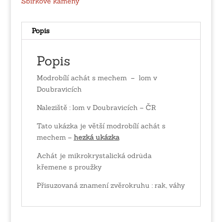
Sbírkové kameny
Popis
Popis
Modrobílí achát s mechem – lom v
Doubravicích
Naleziště : lom v Doubravicích – ČR
Tato ukázka je větší modrobílí achát s
mechem –
hezká ukázka
Achát je mikrokrystalická odrůda
křemene s proužky
Přisuzovaná znamení zvěrokruhu : rak, váhy