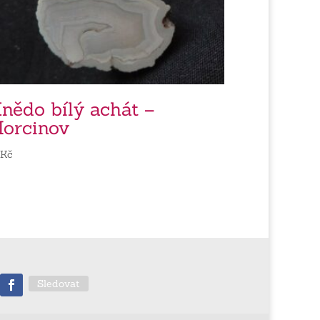
nědo bílý achát –
orcinov
0
Kč
Sledovat