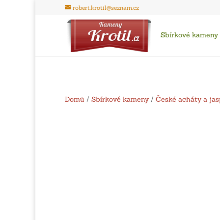
robert.krotil@seznam.cz
Sbírkové kameny
Domů
/
Sbírkové kameny
/
České acháty a jas