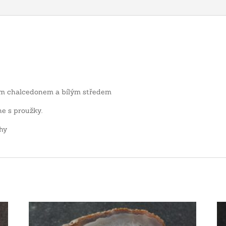
ým chalcedonem a bílým středem
e s proužky.
hy