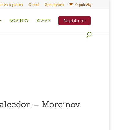
rava a platba
O mně
Spolupráce
0 položky
Napište mi
NOVINKY
SLEVY
alcedon – Morcinov