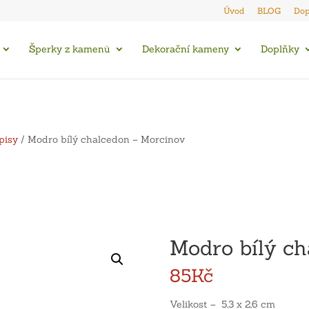
Úvod
BLOG
Dop
Šperky z kamenů
Dekorační kameny
Doplňky
pisy
/ Modro bílý chalcedon – Morcinov
Modro bílý ch
85
Kč
Velikost – 5,3 x 2,6 cm