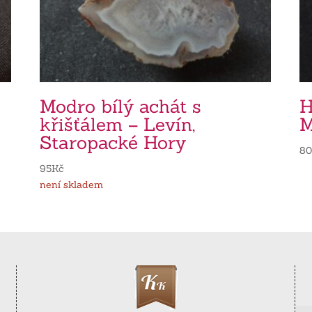
Modro bílý achát s
H
křišťálem – Levín,
M
Staropacké Hory
8
95
Kč
není skladem