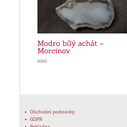
Modro bílý achát –
Morcinov
85
Kč
Obchodní podmínky
GDPR
Pokladna