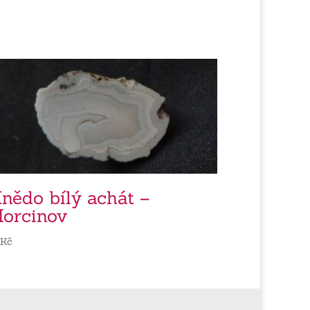
nědo bílý achát –
orcinov
0
Kč