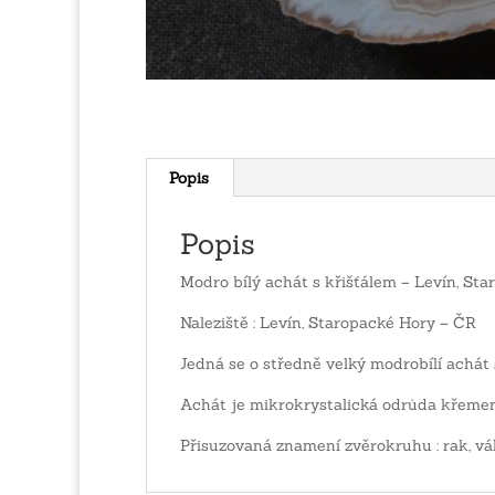
Popis
Popis
Modro bílý achát s křišťálem – Levín, St
Naleziště : Levín, Staropacké Hory – ČR
Jedná se o středně velký modrobílí achát
Achát je mikrokrystalická odrůda křemen
Přisuzovaná znamení zvěrokruhu : rak, vá