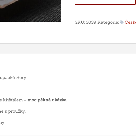
achát
s
křišťálem
SKU:
3039
Kategorie:
České
-
Levín,
Staropacké
Hory
množství
aropacké Hory
 s křišťálem –
moc pěkná ukázka
e s proužky.
hy