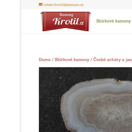
robert.krotil@seznam.cz
Sbírkové kameny
Domů
/
Sbírkové kameny
/
České acháty a jas