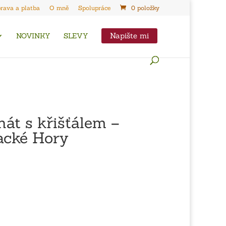
rava a platba
O mně
Spolupráce
0 položky
Napište mi
NOVINKY
SLEVY
hát s křišťálem –
acké Hory