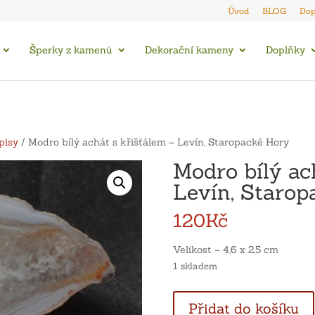
Úvod
BLOG
Dop
Šperky z kamenů
Dekorační kameny
Doplňky
pisy
/ Modro bílý achát s křišťálem – Levín, Staropacké Hory
Modro bílý ac
Levín, Starop
120
Kč
Velikost – 4,6 x 2,5 cm
1 skladem
Modro
Přidat do košíku
bílý