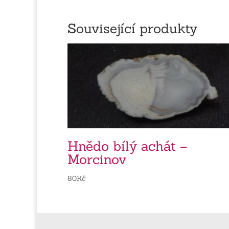
Související produkty
Hnědo bílý achát –
Morcinov
80
Kč