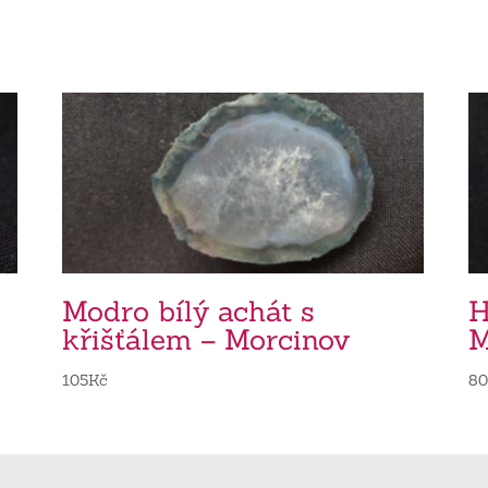
Modro bílý achát s
H
křišťálem – Morcinov
M
105
Kč
8