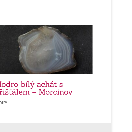
odro bílý achát s
řišťálem – Morcinov
0
Kč