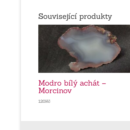
Související produkty
Modro bílý achát –
Morcinov
120
Kč