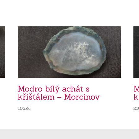
Modro bílý achát s
M
křišťálem – Morcinov
k
105
Kč
21