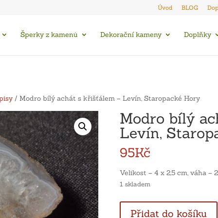
Úvod
BLOG
Dop
Šperky z kamenů
Dekorační kameny
Doplňky
pisy
/ Modro bílý achát s křišťálem – Levín, Staropacké Hory
Modro bílý ac
Levín, Starop
95
Kč
Velikost – 4 x 2,5 cm, váha – 2
1 skladem
Modro
Přidat do košíku
bílý