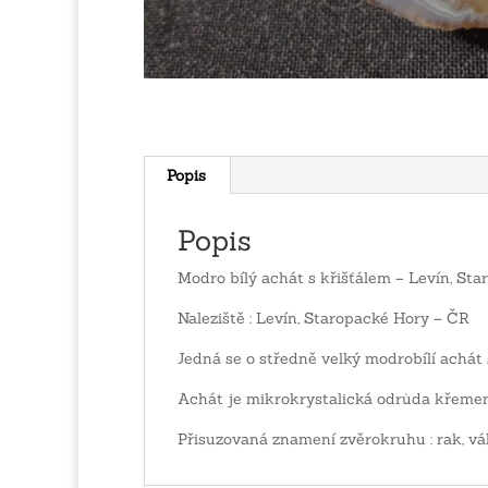
Popis
Popis
Modro bílý achát s křišťálem – Levín, St
Naleziště : Levín, Staropacké Hory – ČR
Jedná se o středně velký modrobílí achát
Achát je mikrokrystalická odrůda křemen
Přisuzovaná znamení zvěrokruhu : rak, vá