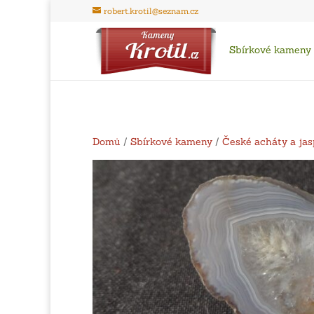
robert.krotil@seznam.cz
Sbírkové kameny
Domů
/
Sbírkové kameny
/
České acháty a jas