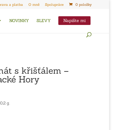
rava a platba
O mně
Spolupráce
0 položky
Napište mi
NOVINKY
SLEVY
hát s křišťálem –
acké Hory
0,2 g.