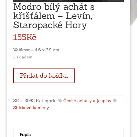
Modro bílý achát s
křišťálem – Levín,
Staropacké Hory
155
Kč
Velikost – 4,6 x 3,9 cm
1 skladem
Modro
Přidat do košíku
bílý
achát
s
křišťálem
SKU:
3052
Kategorie:
České acháty a jaspisy
,
-
Sbírkové kameny
Levín,
Staropacké
Hory
množství
Popis