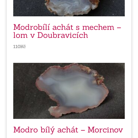
Modrobílí achát s mechem –
lom v Doubravicích
110
Kč
Modro bílý achát – Morcinov