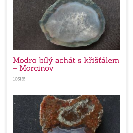
Modro bílý achát s křišťálem
– Morcinov
105
Kč