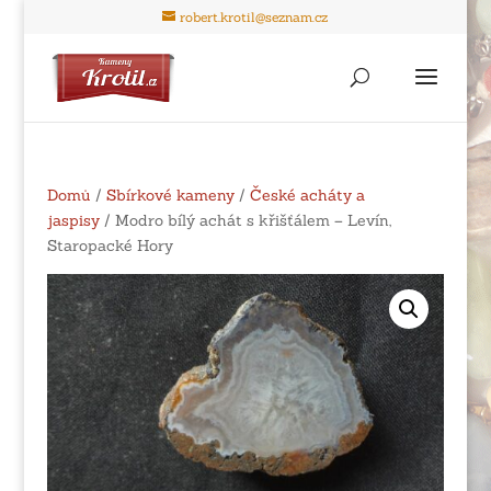
robert.krotil@seznam.cz
Domů
/
Sbírkové kameny
/
České acháty a
jaspisy
/ Modro bílý achát s křišťálem – Levín,
Staropacké Hory