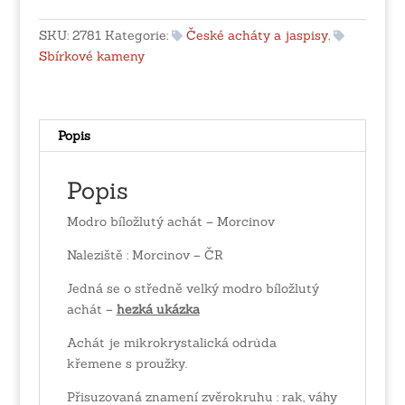
-
Morcinov
SKU:
2781
Kategorie:
České acháty a jaspisy
,
množství
Sbírkové kameny
Popis
Popis
Modro bíložlutý achát – Morcinov
Naleziště : Morcinov – ČR
Jedná se o středně velký modro bíložlutý
achát –
hezká ukázka
Achát je mikrokrystalická odrůda
křemene s proužky.
Přisuzovaná znamení zvěrokruhu : rak, váhy