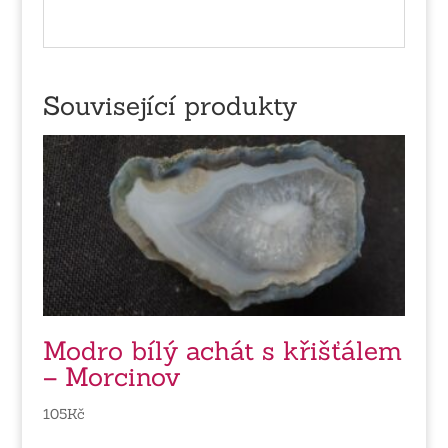
Související produkty
Modro bílý achát s křišťálem
– Morcinov
105
Kč