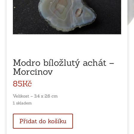
Modro bíložlutý achát –
Morcinov
85
Kč
Velikost – 3,4 x 2,6 cm
1 skladem
Modro
Přidat do košíku
bíložlutý
achát