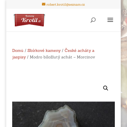
robert.krotil@seznam.cz
Domů
/
Sbírkové kameny
/
České acháty a
jaspisy
/ Modro bíložlutý achát – Morcinov