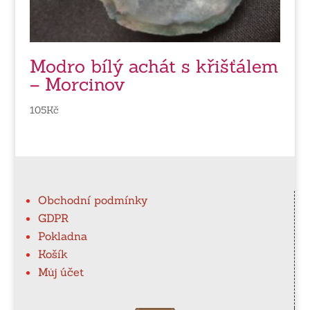
Modro bílý achát s křišťálem
– Morcinov
105
Kč
Obchodní podmínky
GDPR
Pokladna
Košík
Můj účet