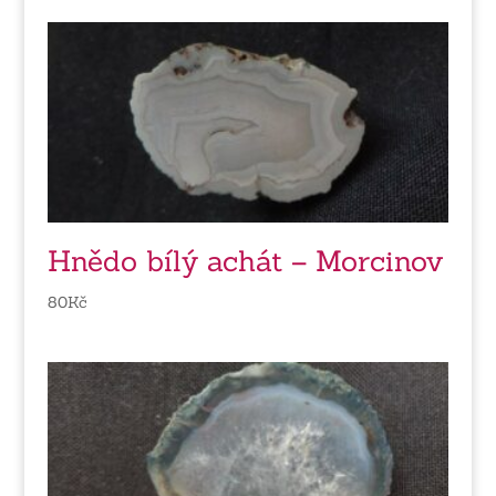
Hnědo bílý achát – Morcinov
80
Kč