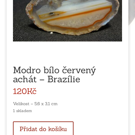
Modro bílo červený
achát – Brazílie
120
Kč
Velikost – 5,6 x 3,1 cm
1 skladem
Modro
Přidat do košíku
bílo