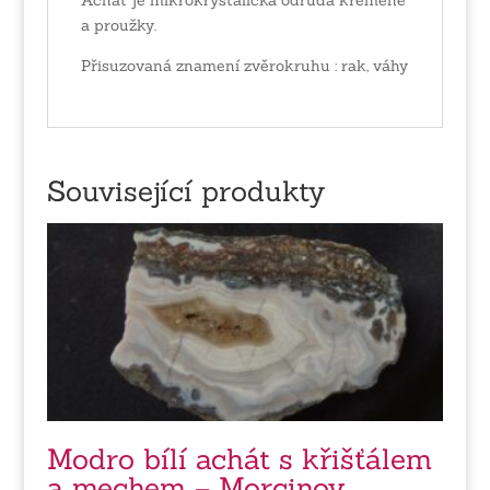
a proužky.
Přisuzovaná znamení zvěrokruhu : rak, váhy
Související produkty
Modro bílí achát s křišťálem
a mechem – Morcinov