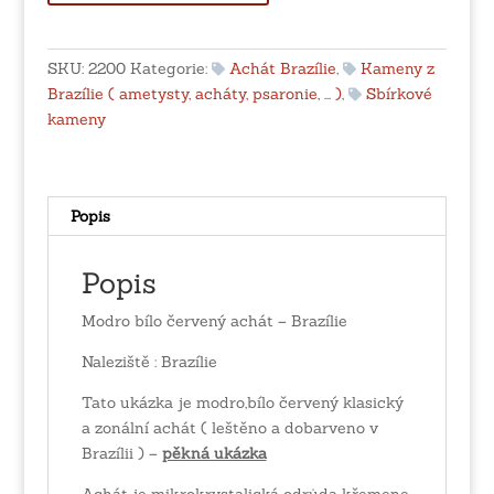
červený
achát
-
SKU:
2200
Kategorie:
Achát Brazílie
,
Kameny z
Brazílie
Brazílie ( ametysty, acháty, psaronie, ... )
,
Sbírkové
množství
kameny
Popis
Popis
Modro bílo červený achát – Brazílie
Naleziště : Brazílie
Tato ukázka je modro,bílo červený klasický
a zonální achát ( leštěno a dobarveno v
Brazílii ) –
pěkná ukázka
Achát je mikrokrystalická odrůda křemene