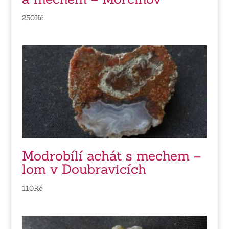
250
Kč
Modrobílí achát s mechem –
lom v Doubravicích
110
Kč