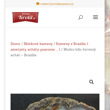
robert.krotil@seznam.cz
Domů
/
Sbírkové kameny
/
Kameny z Brazílie (
ametysty, acháty, psaronie, ... )
/ Modro bílo červený
achát – Brazílie