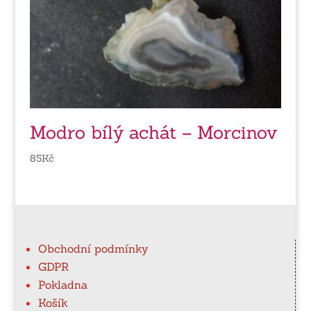
Modro bílý achát – Morcinov
85
Kč
Obchodní podmínky
GDPR
Pokladna
Košík