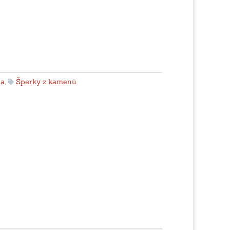
la
,
Šperky z kamenů