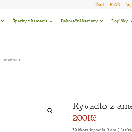
Úvod
BLOG
Dop
Šperky z kamenů
Dekorační kameny
Doplňky
z ametystu
Kyvadlo z am
200
Kč
Velikost kyvadla 3 cm ( řetíz