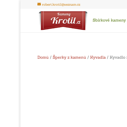
robert.krotil@seznam.cz
Sbírkové kameny
Domů
/
Šperky z kamenů
/
Kyvadla
/ Kyvadlo 