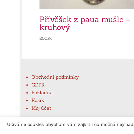
Přívěšek z paua mušle –
kruhový
200
Kč
Obchodní podmínky
GDPR
Pokladna
Košík
Můj účet
Užíváme cookies, abychom vám zajistili co možná nejsnadn