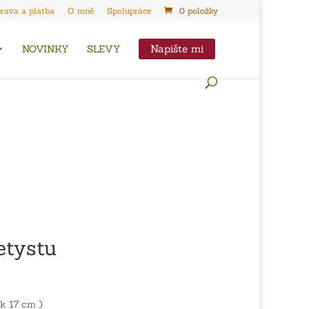
rava a platba
O mně
Spolupráce
0 položky
Napište mi
NOVINKY
SLEVY
etystu
ek 17 cm )