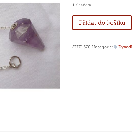
1 skladem
Kyvadlo
Přidat do košíku
z
ametystu
množství
SKU:
528
Kategorie:
Kyvad