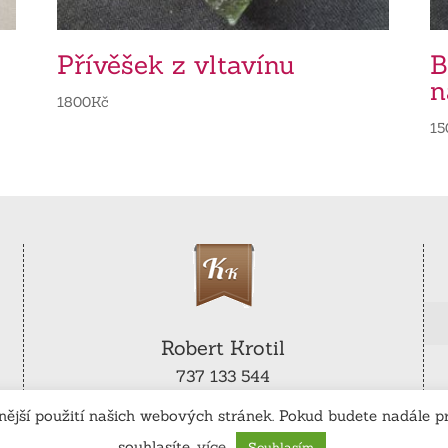
Přívěšek z vltavínu
B
n
1800
Kč
15
Robert Krotil
737 133 544
robert.krotil@seznam.cz
ější použití našich webových stránek. Pokud budete nadále pr
souhlasíte.
více
Souhlasím