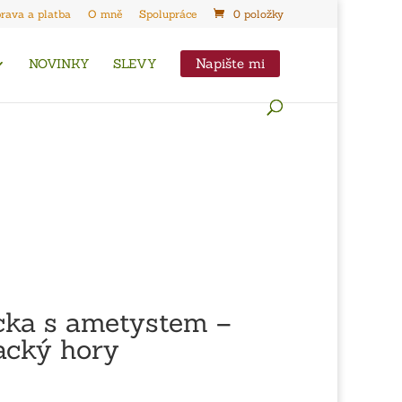
rava a platba
O mně
Spolupráce
0 položky
Napište mi
NOVINKY
SLEVY
cka s ametystem –
acký hory