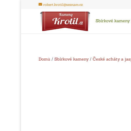
robert.krotil@seznam.cz
Sbírkové kameny
Domů
/
Sbírkové kameny
/
České acháty a jas