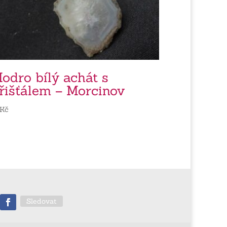
odro bílý achát s
řišťálem – Morcinov
Kč
Sledovat