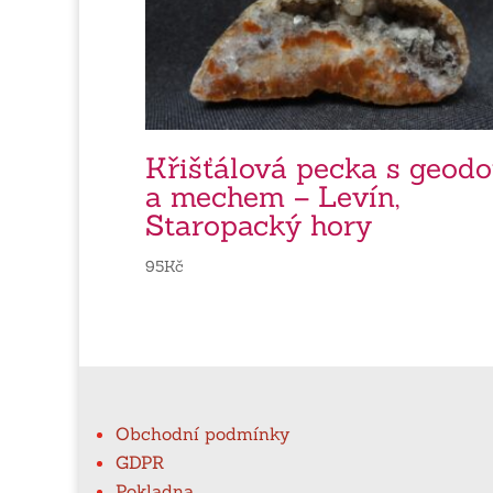
Křišťálová pecka s geod
a mechem – Levín,
Staropacký hory
95
Kč
Obchodní podmínky
GDPR
Pokladna