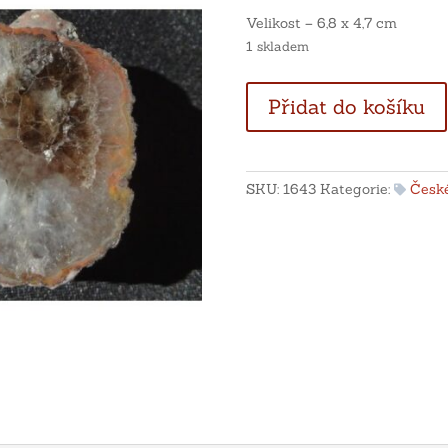
Velikost – 6,8 x 4,7 cm
1 skladem
Křišťálová
Přidat do košíku
pecka
s
ametystem
-
SKU:
1643
Kategorie:
České
Levín,
Staropacký
hory
množství