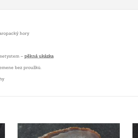
taropacký hory
 ametystem –
pěkná ukázka
řemene bez proužků.
hy