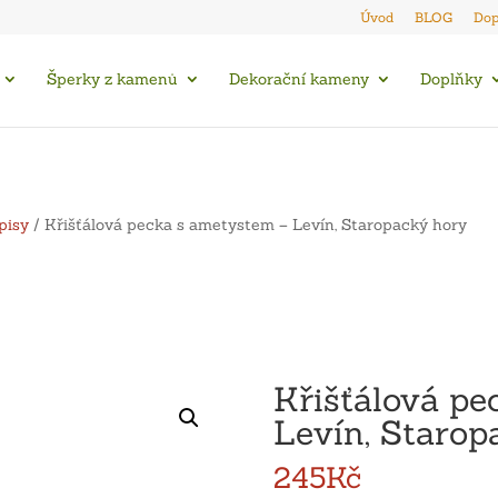
Úvod
BLOG
Dop
Šperky z kamenů
Dekorační kameny
Doplňky
pisy
/ Křišťálová pecka s ametystem – Levín, Staropacký hory
Křišťálová pe
Levín, Starop
245
Kč