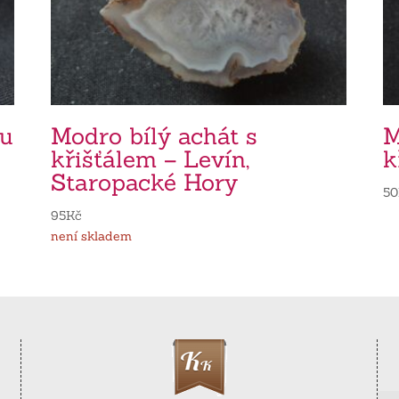
ou
Modro bílý achát s
M
křišťálem – Levín,
k
Staropacké Hory
50
95
Kč
není skladem