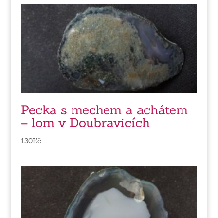
Pecka s mechem a achátem
– lom v Doubravicích
130
Kč