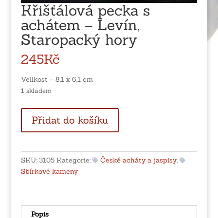
Křišťálová pecka s
achátem – Levín,
Staropacký hory
245
Kč
Velikost – 8,1 x 6,1 cm
1 skladem
Křišťálová
Přidat do košíku
pecka
s
achátem
-
SKU:
3105
Kategorie:
České acháty a jaspisy
,
Levín,
Sbírkové kameny
Staropacký
hory
množství
Popis