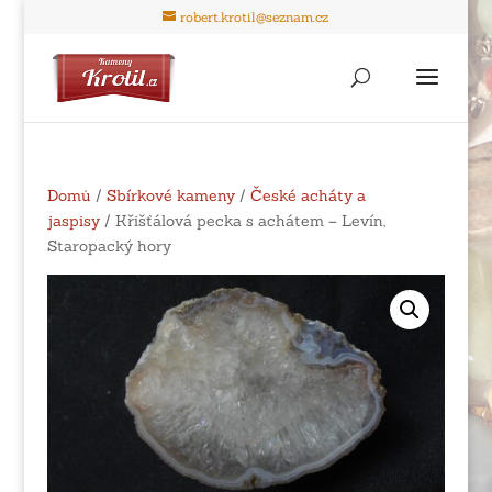
robert.krotil@seznam.cz
Domů
/
Sbírkové kameny
/
České acháty a
jaspisy
/ Křišťálová pecka s achátem – Levín,
Staropacký hory