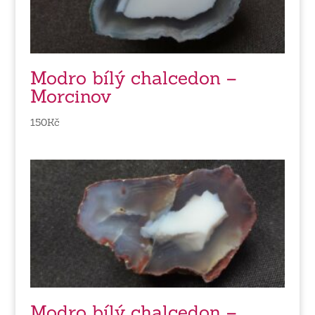
Modro bílý chalcedon –
Morcinov
150
Kč
Modro bílý chalcedon –