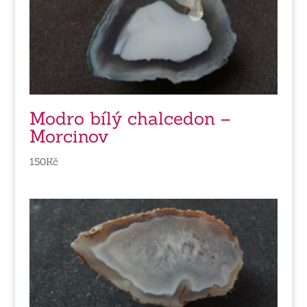
Modro bílý chalcedon –
Morcinov
150
Kč