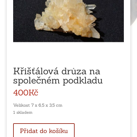
Křišťálová drůza na
společném podkladu
400
Kč
Velikost 7 x 6,5 x 3,5 cm
1 skladem
Křišťálová
Přidat do košíku
drůza