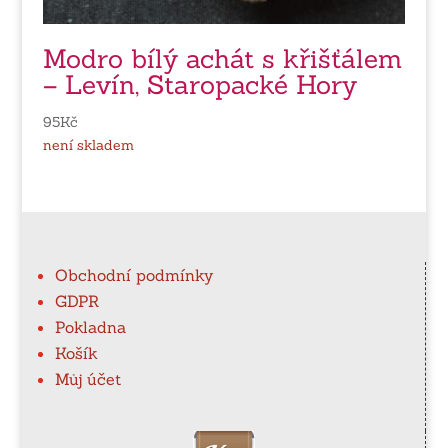
Modro bílý achát s křišťálem
– Levín, Staropacké Hory
95
Kč
není skladem
Obchodní podmínky
GDPR
Pokladna
Košík
Můj účet