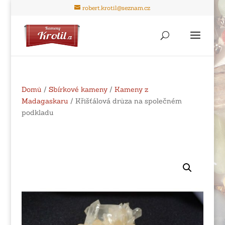
robert.krotil@seznam.cz
Domů
/
Sbírkové kameny
/
Kameny z
Madagaskaru
/ Křišťálová drůza na společném
podkladu