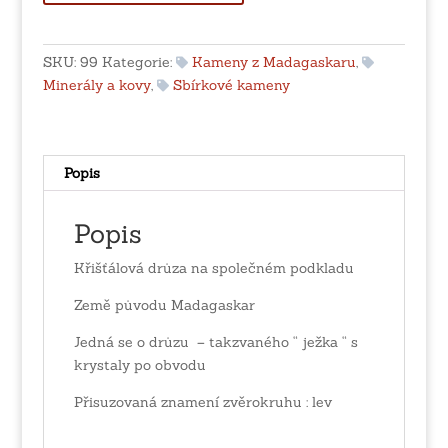
na
společném
podkladu
SKU:
99
Kategorie:
Kameny z Madagaskaru
,
množství
Minerály a kovy
,
Sbírkové kameny
Popis
Popis
Křišťálová drůza na společném podkladu
Země původu Madagaskar
Jedná se o drůzu – takzvaného “ ježka “ s
krystaly po obvodu
Přisuzovaná znamení zvěrokruhu : lev