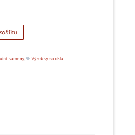
košíku
ační kameny
,
Výrobky ze skla