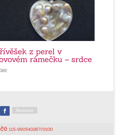
řívěšek z perel v
ovovém rámečku – srdce
0
Kč
Sledovat
ČÚ
: 115-990540267/0100