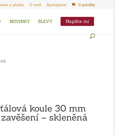
rava a platba
O mně
Spolupráce
0 položky
Napište mi
NOVINKY
SLEVY
ěná
šťálová koule 30 mm
 zavěšení – skleněná