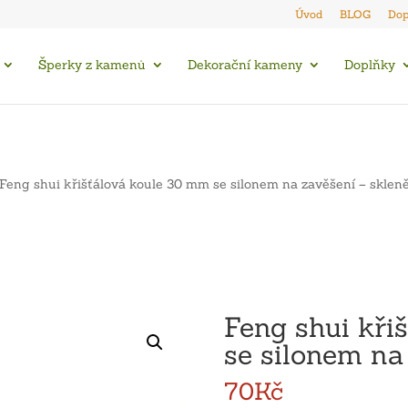
Úvod
BLOG
Dop
Šperky z kamenů
Dekorační kameny
Doplňky
Feng shui křišťálová koule 30 mm se silonem na zavěšení – sklen
Feng shui kři
se silonem na
70
Kč