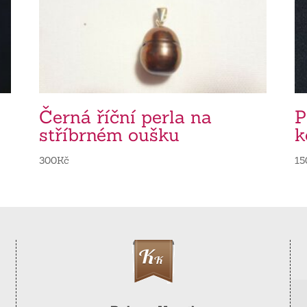
Černá říční perla na
P
stříbrném oušku
k
300
Kč
15