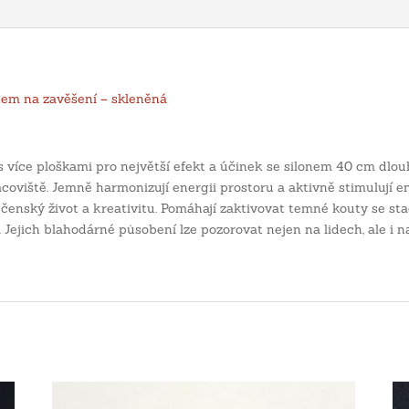
nem na zavěšení – skleněná
íce ploškami pro největší efekt a účinek se silonem 40 cm dlouh
oviště. Jemně harmonizují energii prostoru a aktivně stimulují en
enský život a kreativitu. Pomáhají zaktivovat temné kouty se stagn
Jejich blahodárné působení lze pozorovat nejen na lidech, ale i na 