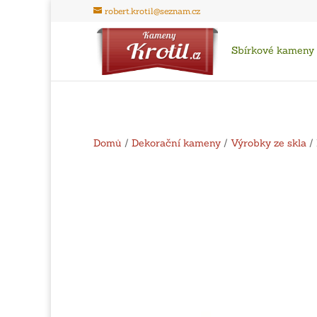
robert.krotil@seznam.cz
Sbírkové kameny
Domů
/
Dekorační kameny
/
Výrobky ze skla
/ 