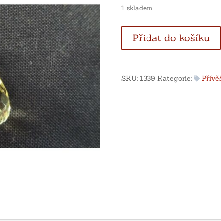
1 skladem
Fasetovaný
Přidat do košíku
cirtín
ve
tvaru
slzy
SKU:
1339
Kategorie:
Přívě
množství