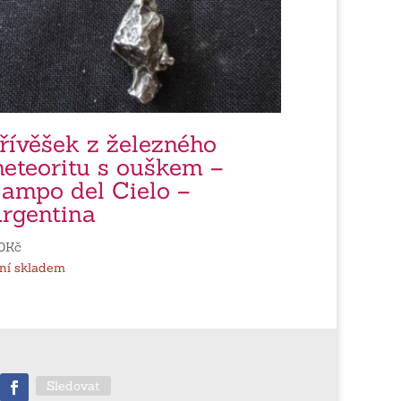
řívěšek z železného
eteoritu s ouškem –
ampo del Cielo –
rgentina
0
Kč
ní skladem
Sledovat