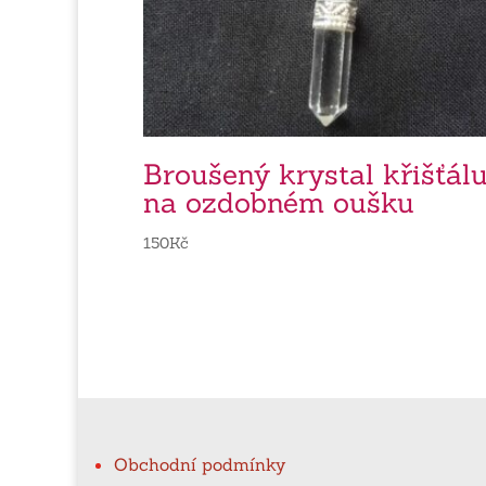
Broušený krystal křišťál
na ozdobném oušku
150
Kč
Obchodní podmínky