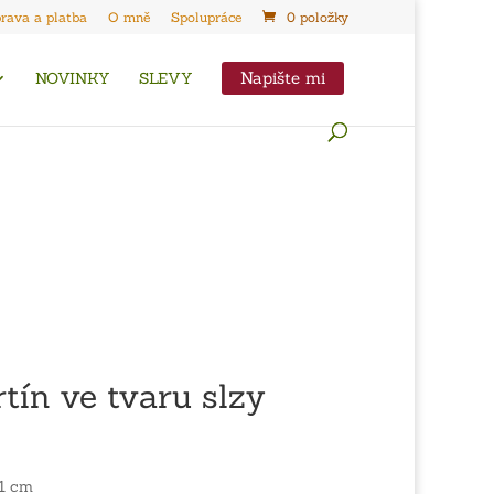
rava a platba
O mně
Spolupráce
0 položky
Napište mi
NOVINKY
SLEVY
tín ve tvaru slzy
 1 cm