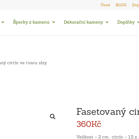
Úvod
BLOG
Dop
Šperky z kamenů
Dekorační kameny
Doplňky
ný cirtín ve tvaru slzy
Fasetovaný cir
360
Kč
Velikost – 2 cm, citrín – 1,5 x