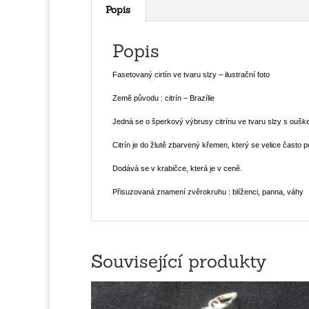
Popis
Popis
Fasetovaný cirtín ve tvaru slzy – ilustrační foto
Země původu : citrín – Brazílie
Jedná se o šperkový výbrusy citrínu ve tvaru slzy s oušk
Citrín je do žlutě zbarvený křemen, který se velice často 
Dodává se v krabičce, která je v ceně.
Přisuzovaná znamení zvěrokruhu : blíženci, panna, váhy
Související produkty