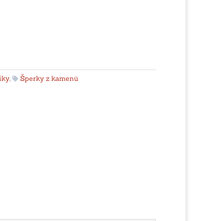
šky
,
Šperky z kamenů