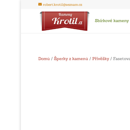
robert.krotil@seznam.cz
Sbírkové kameny
Domů
/
Šperky z kamenů
/
Přívěšky
/ Fasetova