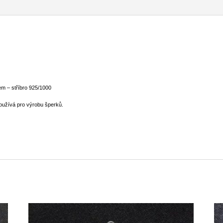
em – stříbro 925/1000
používá pro výrobu šperků.