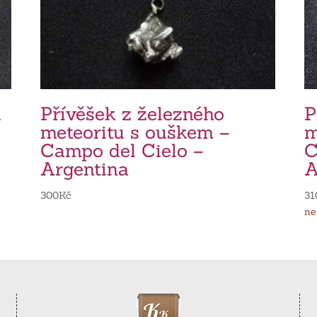
u
Přívěšek z železného
P
meteoritu s ouškem –
m
Campo del Cielo –
C
Argentina
A
300
Kč
31
ne