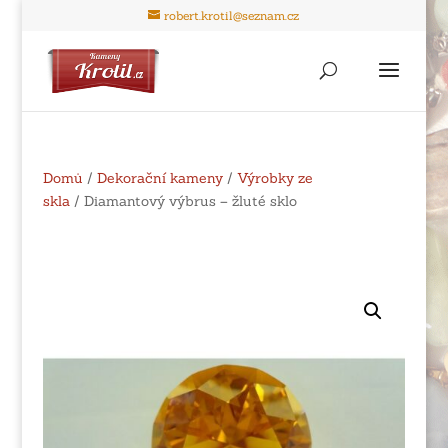
robert.krotil@seznam.cz
Domů
/
Dekorační kameny
/
Výrobky ze
skla
/ Diamantový výbrus – žluté sklo