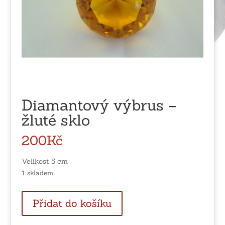
Diamantový výbrus –
žluté sklo
200
Kč
Velikost 5 cm
1 skladem
Diamantový
Přidat do košíku
výbrus
-