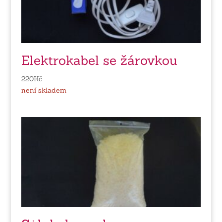
Elektrokabel se žárovkou
220
Kč
není skladem