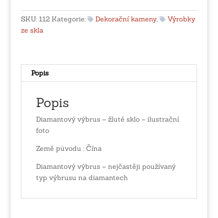
žluté
sklo
SKU:
112
Kategorie:
Dekorační kameny
,
Výrobky
množství
ze skla
Popis
Popis
Diamantový výbrus – žluté sklo – ilustrační
foto
Země původu : Čína
Diamantový výbrus – nejčastěji používaný
typ výbrusu na diamantech