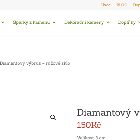
Úvod
BLOG
Dop
Šperky z kamenů
Dekorační kameny
Doplňky
Diamantový výbrus – růžové sklo
Diamantový vý
150
Kč
Velikost 3 cm