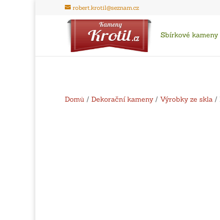
robert.krotil@seznam.cz
Sbírkové kameny
Domů
/
Dekorační kameny
/
Výrobky ze skla
/ 