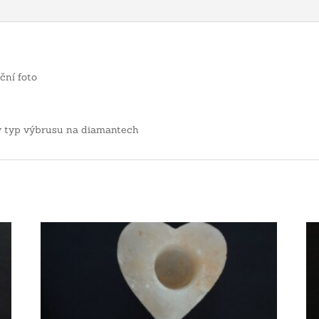
ční foto
ý typ výbrusu na diamantech