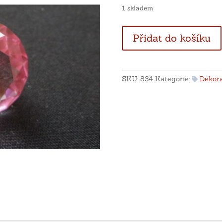
1 skladem
Diamantový
Přidat do košíku
výbrus
-
růžové
sklo
SKU:
834
Kategorie:
Dekor
množství