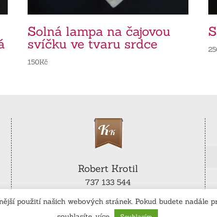
Solná lampa na čajovou
S
á
svíčku ve tvaru srdce
25
150
Kč
Robert Krotil
737 133 544
robert.krotil@seznam.cz
ější použití našich webových stránek. Pokud budete nadále pr
souhlasíte.
více
Souhlasím