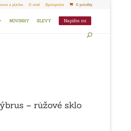
rava a platba
O mně
Spolupráce
0 položky
Napište mi
NOVINKY
SLEVY
brus – růžové sklo