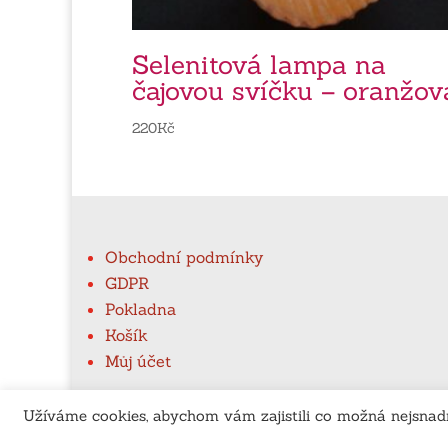
Selenitová lampa na
čajovou svíčku – oranžov
220
Kč
Obchodní podmínky
GDPR
Pokladna
Košík
Můj účet
Užíváme cookies, abychom vám zajistili co možná nejsnadn