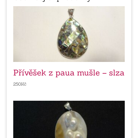
Přívěšek z paua mušle – slza
250
Kč