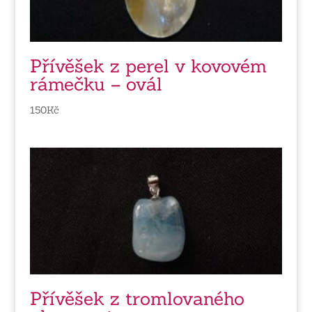
Přívěšek z perel v kovovém
rámečku – ovál
150
Kč
Přívěšek z tromlovaného