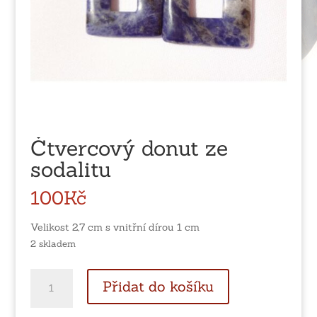
Čtvercový donut ze
sodalitu
100
Kč
Velikost 2,7 cm s vnitřní dírou 1 cm
2 skladem
Čtvercový
Přidat do košíku
donut
ze