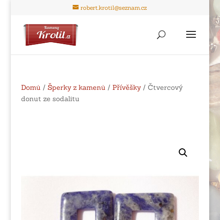
robert.krotil@seznam.cz
Domů
/
Šperky z kamenů
/
Přívěšky
/ Čtvercový
donut ze sodalitu