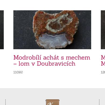
Modrobílí achát s mechem
M
– lom v Doubravicích
M
110
Kč
12