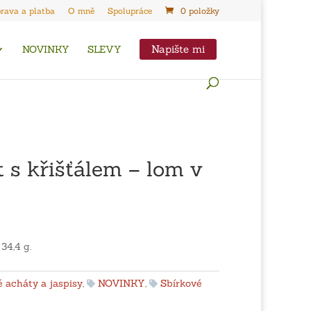
rava a platba
O mně
Spolupráce
0 položky
Napište mi
NOVINKY
SLEVY
 s křišťálem – lom v
 34,4 g.
 acháty a jaspisy
,
NOVINKY
,
Sbírkové