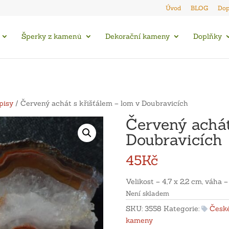
Úvod
BLOG
Dop
Šperky z kamenů
Dekorační kameny
Doplňky
pisy
/ Červený achát s křišťálem – lom v Doubravicích
Červený achát
Doubravicích
45
Kč
Velikost – 4,7 x 2,2 cm, váha –
Není skladem
SKU:
3558
Kategorie:
České
kameny