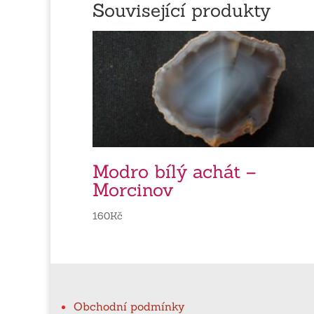
Související produkty
Modro bílý achát –
Morcinov
160
Kč
Obchodní podmínky