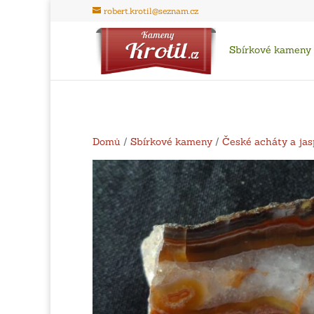
robert.krotil@seznam.cz
Sbírkové kameny
Domů
/
Sbírkové kameny
/
České acháty a jas