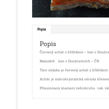
Popis
Popis
Červený achát s křišťálem – lom v Doubr
Naleziště : lom v Doubravicích – ČR
Tato ukázka je červený achát s křišťálem
Achát je mikrokrystalická odrůda křeme
Přisuzovaná znamení zvěrokruhu : rak, vá