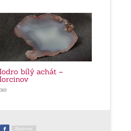
odro bílý achát –
orcinov
0
Kč
Sledovat