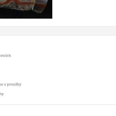
avicích
ne s proužky
hy