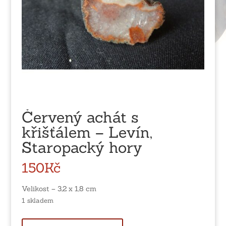
Červený achát s
křišťálem – Levín,
Staropacký hory
150
Kč
Velikost – 3,2 x 1,8 cm
1 skladem
Červený