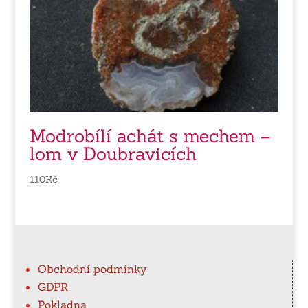
Modrobílí achát s mechem –
lom v Doubravicích
110
Kč
Obchodní podmínky
GDPR
Pokladna