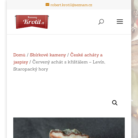
robert.krotil@seznam.cz
Domů
/
Sbírkové kameny
/
České acháty a
jaspisy
/ Červený achát s křišťálem – Levín,
Staropacký hory