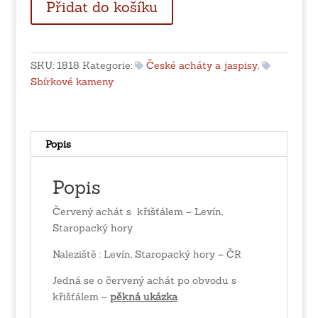
Přidat do košíku
achát
s
křišťálem
-
SKU:
1818
Kategorie:
České acháty a jaspisy
,
Levín,
Sbírkové kameny
Staropacký
hory
množství
Popis
Popis
Červený achát s křišťálem – Levín,
Staropacký hory
Naleziště : Levín, Staropacký hory – ČR
Jedná se o červený achát po obvodu s
křišťálem –
pěkná ukázka