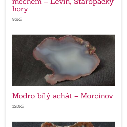
mechem – Levín, Staropacký
hory
95
Kč
Modro bílý achát – Morcinov
120
Kč