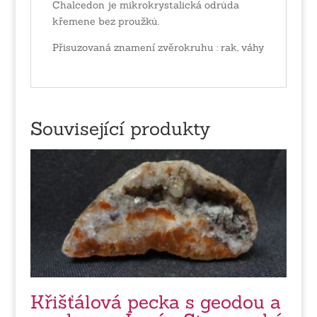
Chalcedon je mikrokrystalická odrůda
křemene bez proužků.
Přisuzovaná znamení zvěrokruhu : rak, váhy
Související produkty
Křišťálová pecka s geodou a