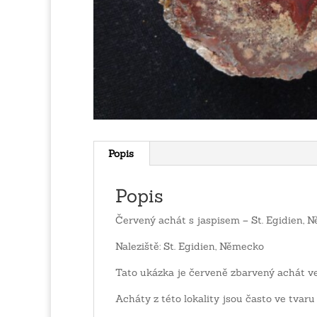
Popis
Popis
Červený achát s jaspisem – St. Egidien, 
Naleziště: St. Egidien, Německo
Tato ukázka je červeně zbarvený achát ve
Acháty z této lokality jsou často ve tvaru