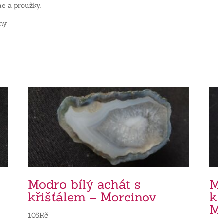
e a proužky.
hy
Modro bílý achát s
M
křišťálem – Morcinov
k
M
105
Kč