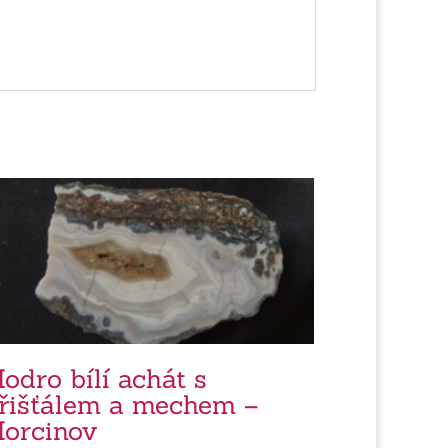
odro bílí achát s
řišťálem a mechem –
orcinov