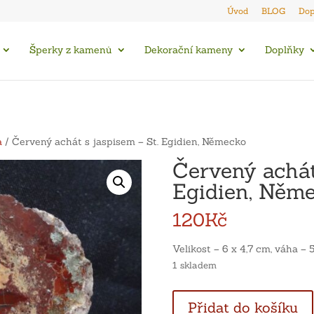
Úvod
BLOG
Dop
Šperky z kamenů
Dekorační kameny
Doplňky
a
/ Červený achát s jaspisem – St. Egidien, Německo
Červený achát
Egidien, Něm
120
Kč
Velikost – 6 x 4,7 cm, váha – 5
1 skladem
Červený
Přidat do košíku
achát