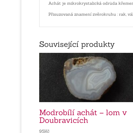
Achát je mikrokrystalická odrůda křemen
Přisuzovaná znamení zvěrokruhu : rak, vá
Související produkty
Modrobílí achát – lom v
Doubravicích
95
Kč