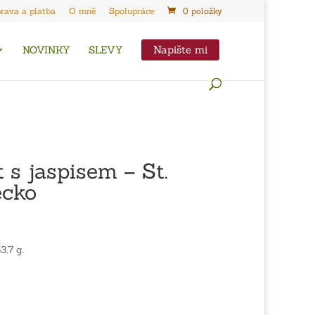
rava a platba
O mně
Spolupráce
0 položky
Napište mi
NOVINKY
SLEVY
 s jaspisem – St.
ecko
3,7 g.