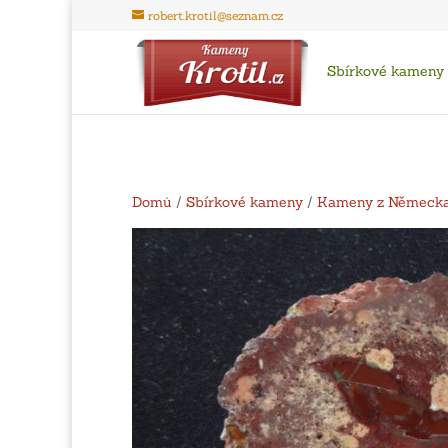
robert.krotil@seznam.cz
Sbírkové kameny
Domů
/
Sbírkové kameny
/
Kameny z Německ