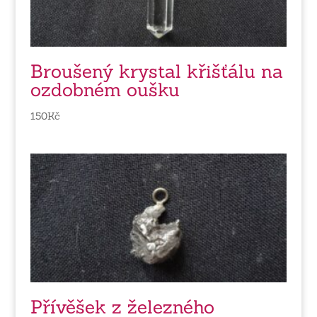
Broušený krystal křišťálu na
ozdobném oušku
150
Kč
Přívěšek z železného