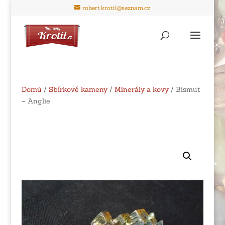
robert.krotil@seznam.cz
Domů
/
Sbírkové kameny
/
Minerály a kovy
/ Bismut
– Anglie