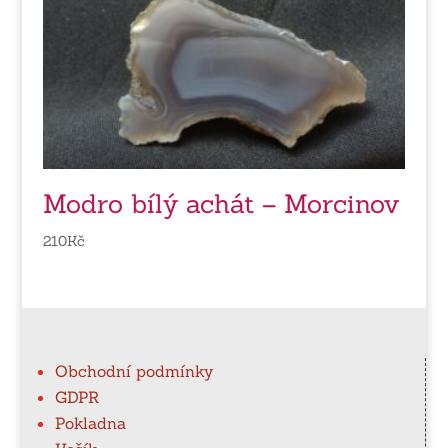
Modro bílý achát – Morcinov
210
Kč
Obchodní podmínky
GDPR
Pokladna