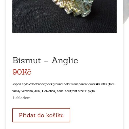
Bismut – Anglie
90
Kč
<span style=“float:none;background-color:transparent;color:#000000;font-
family:Verdana, Arial, Helvetica, sans-serif;font-size:11px;fo
1 skladem
Bismut
Přidat do košíku
-
Anglie