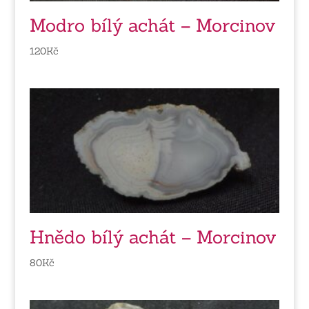
Modro bílý achát – Morcinov
120
Kč
Hnědo bílý achát – Morcinov
80
Kč