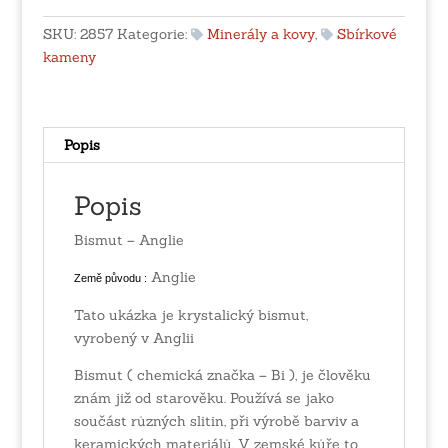
množství
SKU:
2857
Kategorie:
Minerály a kovy
,
Sbírkové
kameny
Popis
Popis
Bismut – Anglie
Anglie
Země původu :
Tato ukázka je krystalický bismut,
vyrobený v Anglii
Bismut ( chemická značka – Bi ), je člověku
znám již od starověku. Používá se jako
součást různých slitin, při výrobě barviv a
keramických materiálů. V zemské kůře to