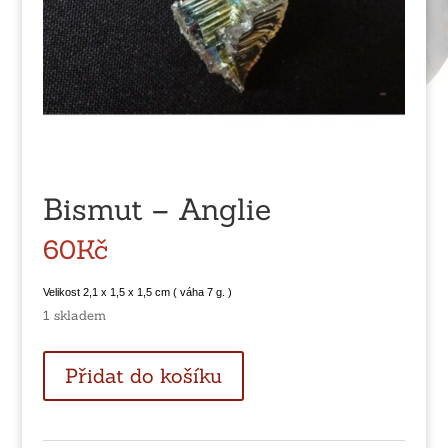
Bismut – Anglie
60
Kč
Velikost 2,1 x 1,5 x 1,5 cm ( váha 7 g. )
1 skladem
Bismut
Přidat do košíku
-
Anglie
množství