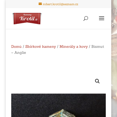
robert.krotil@seznam.cz
Domů
/
Sbírkové kameny
/
Minerály a kovy
/ Bismut
– Anglie