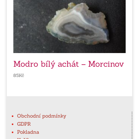
Modro bílý achát – Morcinov
85
Kč
Obchodní podmínky
GDPR
Pokladna