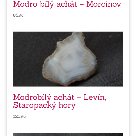
Modro bílý achát – Morcinov
85
Kč
Modrobílý achát – Levín,
Staropacký hory
120
Kč