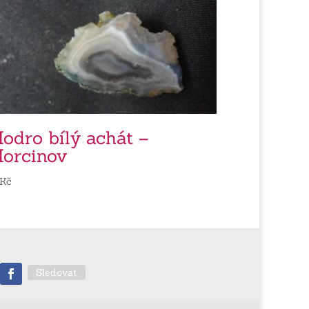
odro bílý achát –
orcinov
Kč
Sledovat