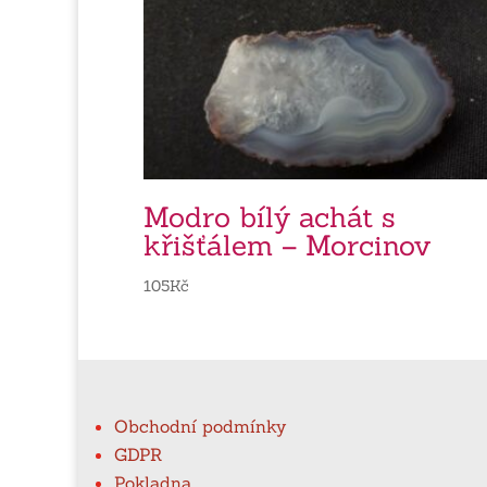
Modro bílý achát s
křišťálem – Morcinov
105
Kč
Obchodní podmínky
GDPR
Pokladna