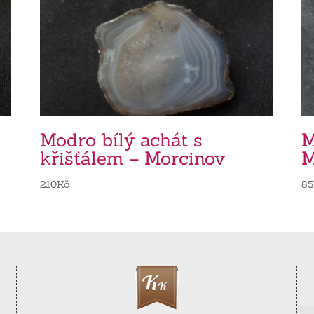
Modro bílý achát s
M
křišťálem – Morcinov
M
210
Kč
85