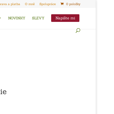
rava a platba
O mně
Spolupráce
0 položky
Napište mi
NOVINKY
SLEVY
ie