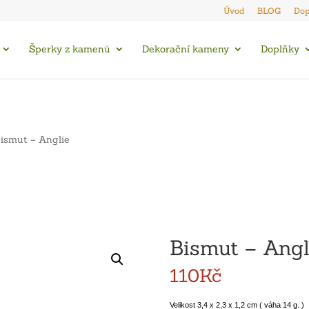
Úvod
BLOG
Dop
Šperky z kamenů
Dekorační kameny
Doplňky
ismut – Anglie
Bismut – Angl
110
Kč
Velikost 3,4 x 2,3 x 1,2 cm ( váha 14 g. )