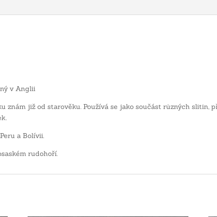
ný v Anglii
ku znám již od starověku. Používá se jako součást různých slitin, 
k.
eru a Bolívii.
osaském rudohoří.