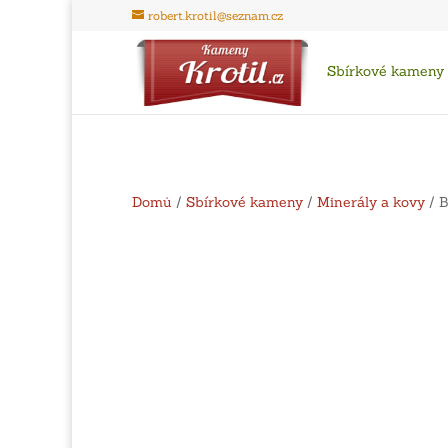
robert.krotil@seznam.cz
Sbírkové kameny
Domů
/
Sbírkové kameny
/
Minerály a kovy
/ B