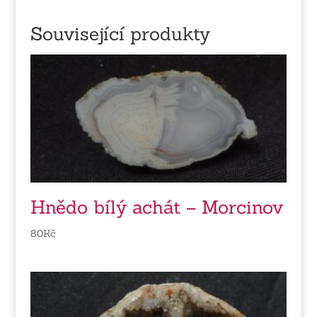
Související produkty
Hnědo bílý achát – Morcinov
80
Kč