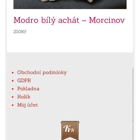
Modro bílý achát – Morcinov
210
Kč
Obchodní podmínky
GDPR
Pokladna
Košík
Můj účet