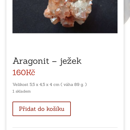
Aragonit – ježek
160
Kč
Velikost 5,5 x 4,5 x 4 cm ( váha 89 g. )
1 skladem
Aragonit
Přidat do košíku
-
ježek
množství