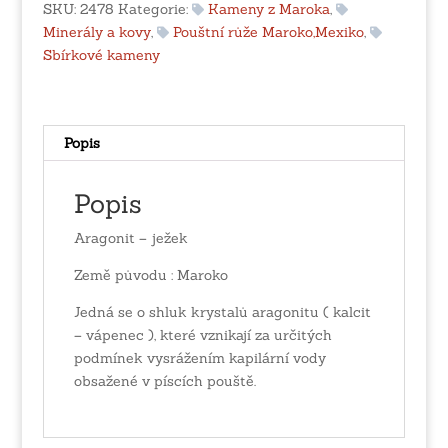
SKU:
2478
Kategorie:
Kameny z Maroka
,
Minerály a kovy
,
Pouštní růže Maroko,Mexiko
,
Sbírkové kameny
Popis
Popis
Aragonit – ježek
Země původu : Maroko
Jedná se o shluk krystalů aragonitu ( kalcit
– vápenec ), které vznikají za určitých
podmínek vysrážením kapilární vody
obsažené v píscích pouště.