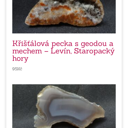
Křišťálová pecka s geodou a
mechem – Levín, Staropacký
hory
95
Kč