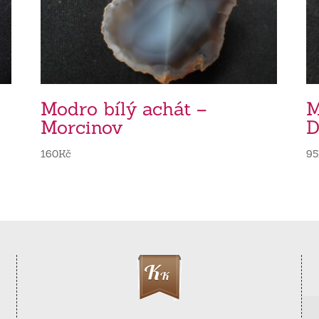
Modro bílý achát –
M
Morcinov
D
160
Kč
95