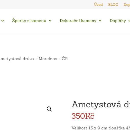
Úvod
BLOG
Dop
Šperky z kamenů
Dekorační kameny
Doplňky
metystová drůza – Morcínov – ČR
Ametystová d
350
Kč
Velikost 15 x 9 cm tloušťka 4