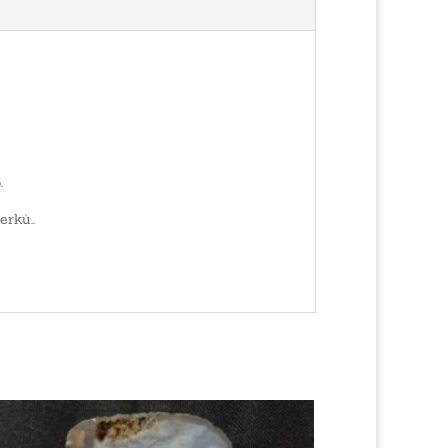
.
erků..