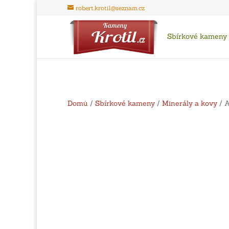
robert.krotil@seznam.cz
Sbírkové kameny
Domů
/
Sbírkové kameny
/
Minerály a kovy
/ A