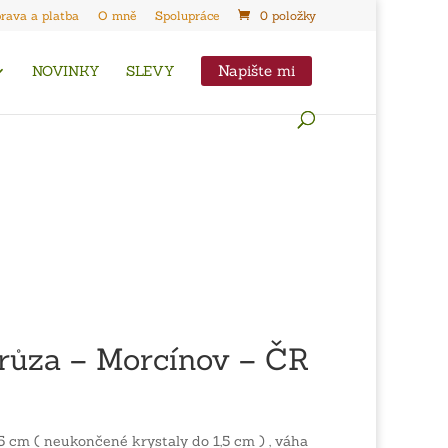
rava a platba
O mně
Spolupráce
0 položky
Napište mi
NOVINKY
SLEVY
růza – Morcínov – ČR
,5 cm ( neukončené krystaly do 1,5 cm ) , váha