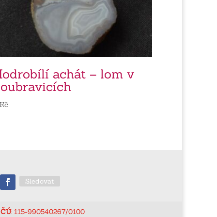
odrobílí achát – lom v
oubravicích
Kč
Sledovat
ČÚ
: 115-990540267/0100