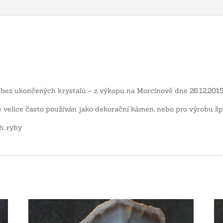
 bez ukončených krystalů – z výkopu na Morcínově dne 26.12.2015
e velice často používán jako dekorační kámen, nebo pro výrobu šp
h, ryby