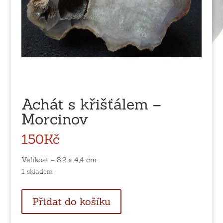
Achát s křišťálem –
Morcinov
150
Kč
Velikost – 8,2 x 4,4 cm
1 skladem
Achát
Přidat do košíku
s
křišťálem