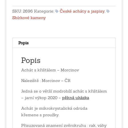
-
Morcinov
SKU:
2696
Kategorie:
České acháty a jaspisy
,
množství
Sbírkové kameny
Popis
Popis
Achát s křišťálem – Morcinov
Naleziště : Morcinov – ČR
Jedná se o větší modrobílí achát s křišťálem
– jarní výkop 2020 –
pěkná ukázka
Achát je mikrokrystalická odrůda
křemene s proužky.
Přisuzovaná znamení zvěrokruhu : rak, váhy