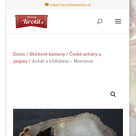
robert.krotil@seznam.cz
Domů
/
Sbírkové kameny
/
České acháty a
jaspisy
/ Achát s křišťálem – Morcinov