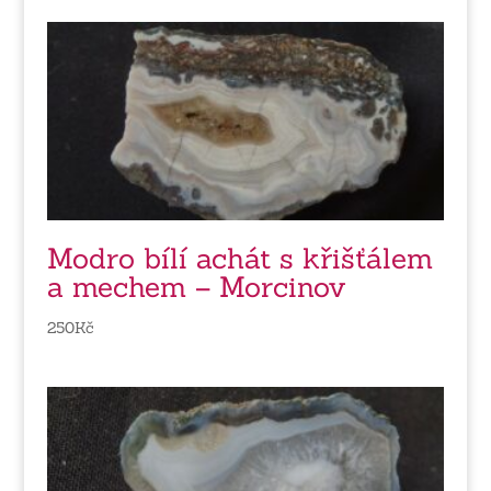
Modro bílí achát s křišťálem
a mechem – Morcinov
250
Kč