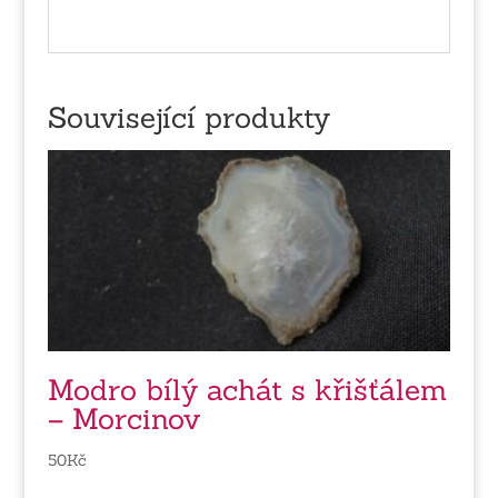
Související produkty
Modro bílý achát s křišťálem
– Morcinov
50
Kč