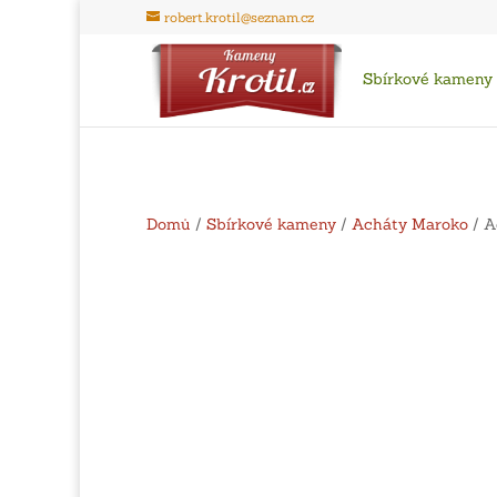
robert.krotil@seznam.cz
Sbírkové kameny
Domů
/
Sbírkové kameny
/
Acháty Maroko
/ A