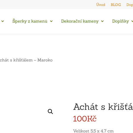
Úvod
BLOG
Dop
Šperky z kamenů
Dekorační kameny
Doplňky
chát s křišťálem – Maroko
Achát s křišť
100
Kč
Velikost 5,5 x 4,7 cm