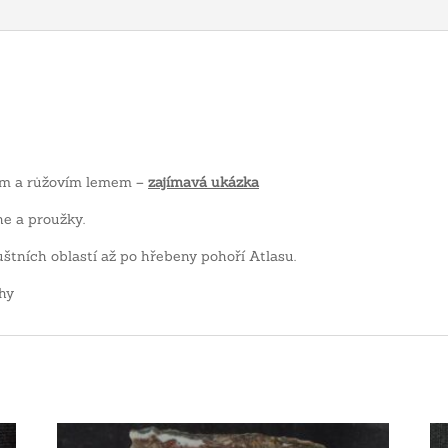
lem a růžovím lemem –
zajímavá ukázka
e a proužky.
štních oblastí až po hřebeny pohoří Atlasu.
hy