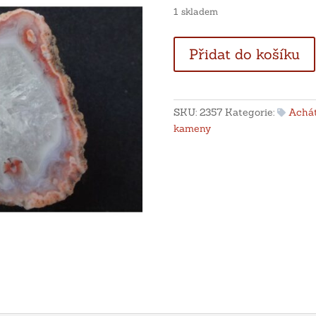
1 skladem
Achát
Přidat do košíku
s
křišťálem
-
Maroko
SKU:
2357
Kategorie:
Achá
množství
kameny