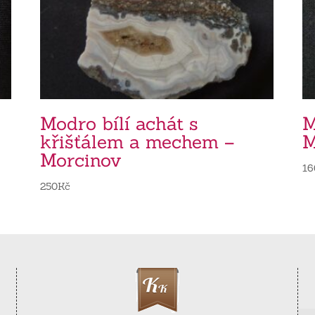
Modro bílí achát s
M
křišťálem a mechem –
M
Morcinov
16
250
Kč