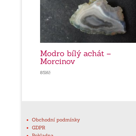
Modro bílý achát –
Morcinov
85
Kč
Obchodní podmínky
GDPR
Pokladna