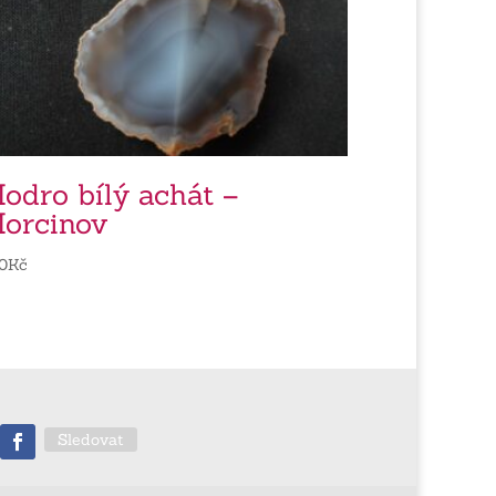
odro bílý achát –
orcinov
0
Kč
Sledovat