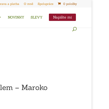
rava a platba
O mně
Spolupráce
0 položky
Napište mi
NOVINKY
SLEVY
álem – Maroko