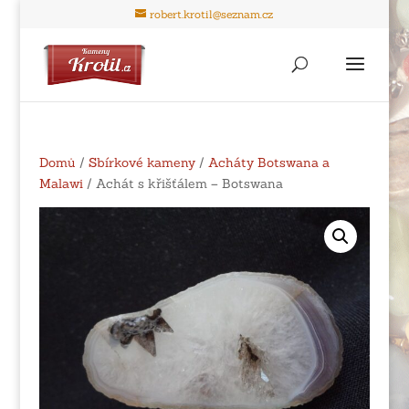
robert.krotil@seznam.cz
Domů
/
Sbírkové kameny
/
Acháty Botswana a
Malawi
/ Achát s křišťálem – Botswana