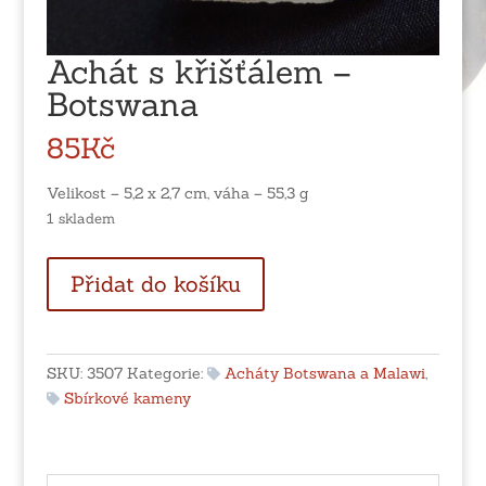
Achát s křišťálem –
Botswana
85
Kč
Velikost – 5,2 x 2,7 cm, váha – 55,3 g
1 skladem
Achát
Přidat do košíku
s
křišťálem
-
Botswana
SKU:
3507
Kategorie:
Acháty Botswana a Malawi
,
množství
Sbírkové kameny