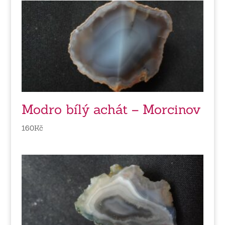
Modro bílý achát – Morcinov
160
Kč