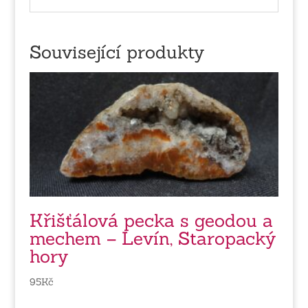
Související produkty
Křišťálová pecka s geodou a
mechem – Levín, Staropacký
hory
95
Kč