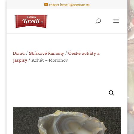
robert.krotil@seznam.cz
Domů
/
Sbírkové kameny
/
České acháty a
jaspisy
/ Achát – Morcinov