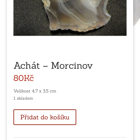
Achát – Morcinov
80
Kč
Velikost 4,7 x 3,5 cm
1 skladem
Achát
Přidat do košíku
-
Morcinov
množství