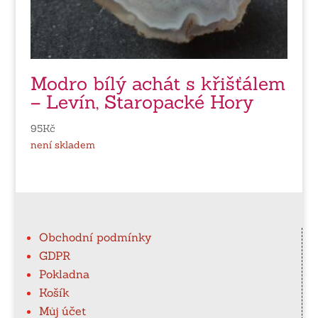
Modro bílý achát s křišťálem
– Levín, Staropacké Hory
95
Kč
není skladem
Obchodní podmínky
GDPR
Pokladna
Košík
Můj účet