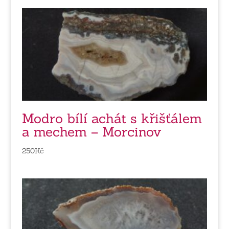
Modro bílí achát s křišťálem
a mechem – Morcinov
250
Kč