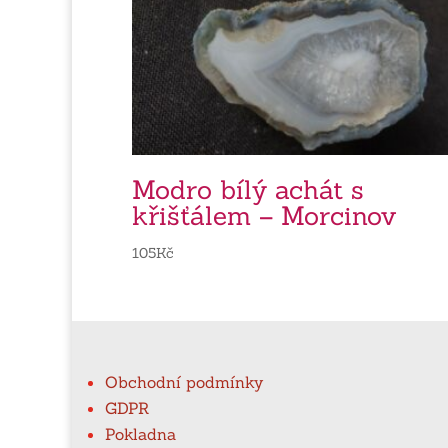
Modro bílý achát s
křišťálem – Morcinov
105
Kč
Obchodní podmínky
GDPR
Pokladna