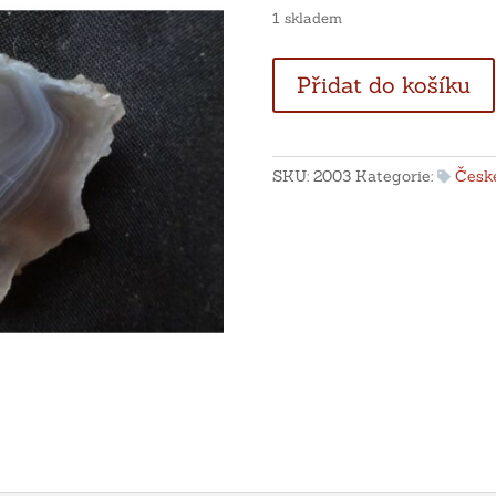
1 skladem
Achát
Přidat do košíku
Morcinov
množství
SKU:
2003
Kategorie:
České