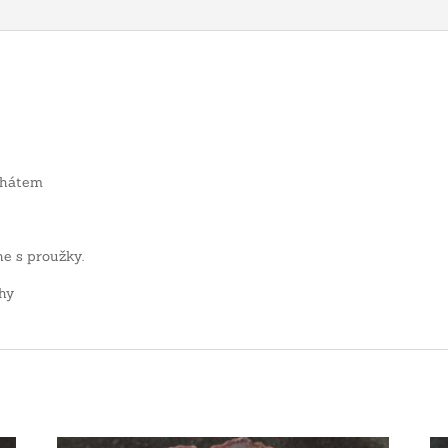
chátem
e s proužky.
hy