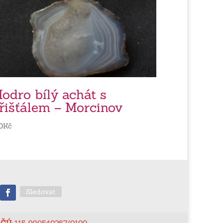
odro bílý achát s
řišťálem – Morcinov
0
Kč
Sledovat
ČÚ
: 115-990540267/0100