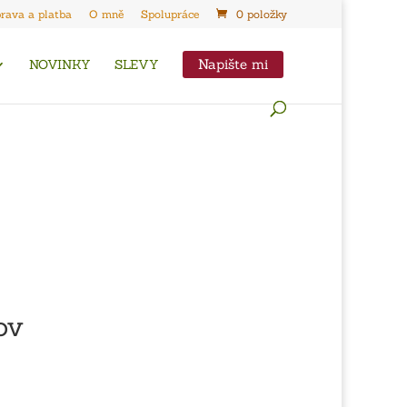
rava a platba
O mně
Spolupráce
0 položky
Napište mi
NOVINKY
SLEVY
ov