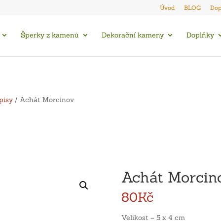
Úvod
BLOG
Dop
Šperky z kamenů
Dekorační kameny
Doplňky
pisy
/ Achát Morcinov
Achát Morcin
80
Kč
Velikost – 5 x 4 cm