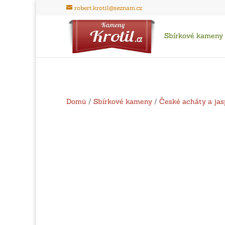
robert.krotil@seznam.cz
Sbírkové kameny
Domů
/
Sbírkové kameny
/
České acháty a jas