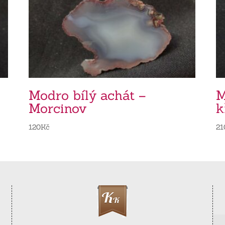
Modro bílý achát –
M
Morcinov
k
120
Kč
21