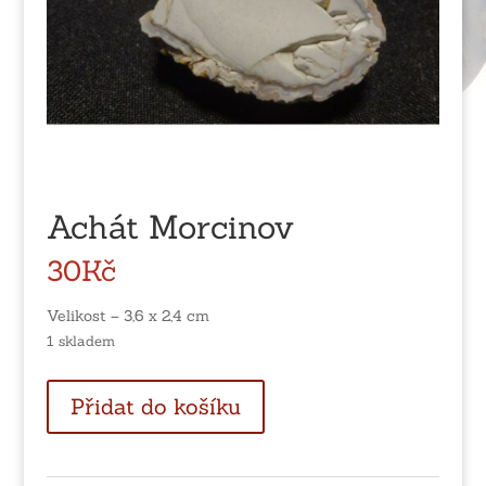
Achát Morcinov
30
Kč
Velikost – 3,6 x 2,4 cm
1 skladem
Achát
Přidat do košíku
Morcinov
množství