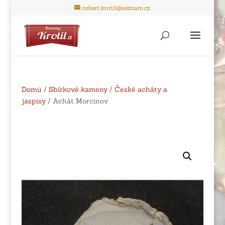
robert.krotil@seznam.cz
Domů
/
Sbírkové kameny
/
České acháty a
jaspisy
/ Achát Morcinov