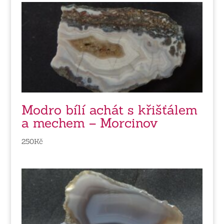
Modro bílí achát s křišťálem
a mechem – Morcinov
250
Kč