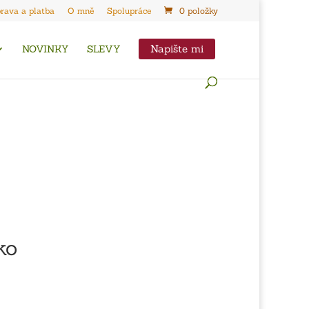
rava a platba
O mně
Spolupráce
0 položky
Napište mi
NOVINKY
SLEVY
ko