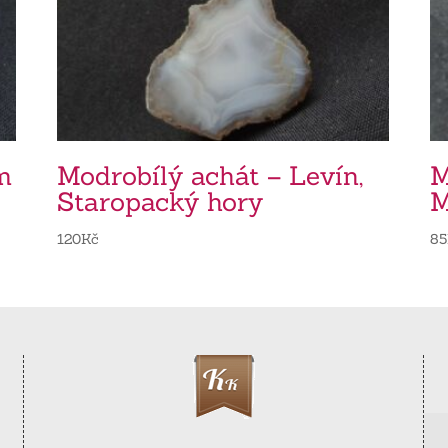
m
Modrobílý achát – Levín,
M
Staropacký hory
M
120
Kč
85