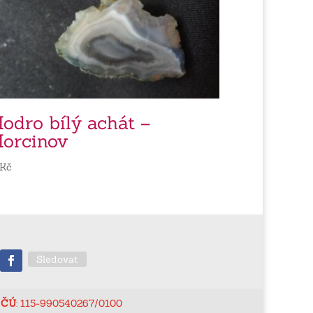
odro bílý achát –
orcinov
Kč
Sledovat
ČÚ
: 115-990540267/0100