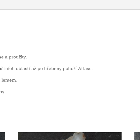
e a proužky.
štních oblastí až po hřebeny pohoří Atlasu.
m lemem.
hy