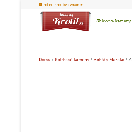
robert.krotil@seznam.cz
Sbírkové kameny
Domů
/
Sbírkové kameny
/
Acháty Maroko
/ A