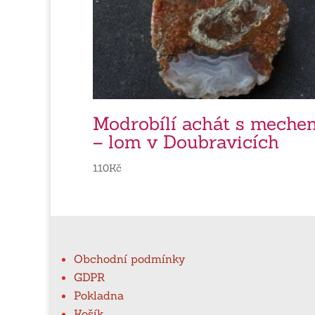
Modrobílí achát s meche
– lom v Doubravicích
110
Kč
Obchodní podmínky
GDPR
Pokladna
Košík