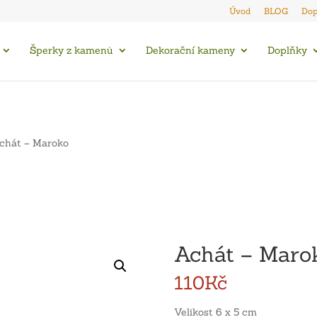
Úvod
BLOG
Dop
Šperky z kamenů
Dekorační kameny
Doplňky
chát – Maroko
Achát – Maro
110
Kč
Velikost 6 x 5 cm