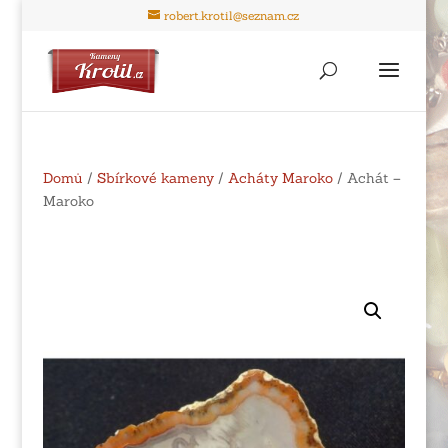
robert.krotil@seznam.cz
Domů
/
Sbírkové kameny
/
Acháty Maroko
/ Achát –
Maroko