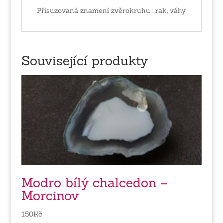
Přisuzovaná znamení zvěrokruhu : rak, váhy
Související produkty
Modro bílý chalcedon –
Morcinov
150
Kč