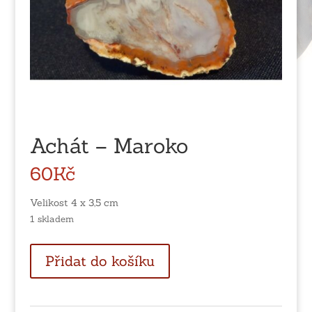
Achát – Maroko
60
Kč
Velikost 4 x 3,5 cm
1 skladem
Achát
Přidat do košíku
-
Maroko
množství