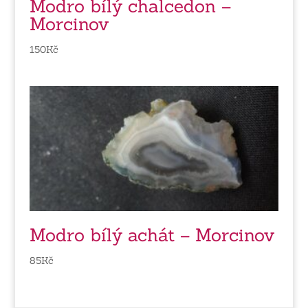
Modro bílý chalcedon –
Morcinov
150
Kč
Modro bílý achát – Morcinov
85
Kč