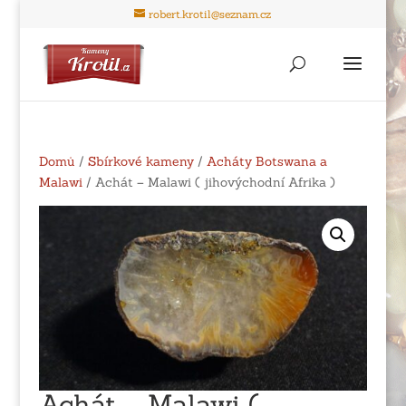
robert.krotil@seznam.cz
Domů
/
Sbírkové kameny
/
Acháty Botswana a
Malawi
/ Achát – Malawi ( jihovýchodní Afrika )
Achát – Malawi (