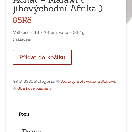
jihovýchodní Afrika )
85
Kč
Velikost – 3,8 x 2,4 cm, váha – 30,7 g.
1 skladem
Achát
Přidat do košíku
-
Malawi
(
jihovýchodní
SKU:
3381
Kategorie:
Acháty Botswana a Malawi
,
Afrika
Sbírkové kameny
)
množství
Popis
Popis