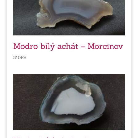
Modro bílý achát – Morcinov
210
Kč