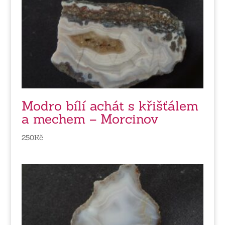
Modro bílí achát s křišťálem
a mechem – Morcinov
250
Kč