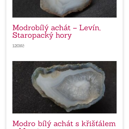
Modrobílý achát – Levín,
Staropacký hory
120
Kč
Modro bílý achát s křišťálem