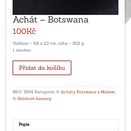
Achát – Botswana
100
Kč
Velikost – 5,8 x 2,2 cm, váha – 35,6 g
1 skladem
Achát
Přidat do košíku
-
Botswana
množství
SKU:
3504
Kategorie:
Acháty Botswana a Malawi
,
Sbírkové kameny
Popis