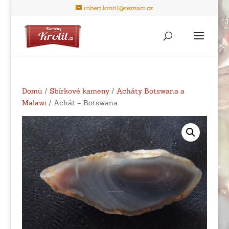
robert.krotil@seznam.cz
Domů
/
Sbírkové kameny
/
Acháty Botswana a
Malawi
/ Achát – Botswana